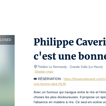
Philippe Caveri
CLOSED
c'est une bonne
Théâtre Le Normandy
- Grande Salle 
(
Le Havre
)
Display map
🎟️ RÉSERVATION : 
https://theatrealouest.com/r
une-bonne-idee-HLM
Avec un humour qui navigue entre le rire et l'ém
choses les plus douloureuses. Il propose un spec
l'absence en matière à rire. Ce seul-en-scène v