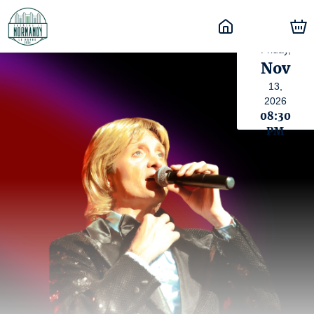
Friday,
Nov
13,
2026
08:30
PM