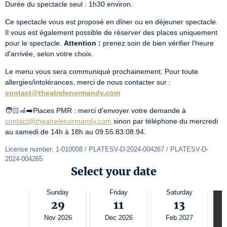
Durée du spectacle seul : 1h30 environ.
Ce spectacle vous est proposé en dîner ou en déjeuner spectacle. 
Il vous est également possible de réserver des places uniquement 
pour le spectacle. 
Attention :
 prenez soin de bien vérifier l'heure 
d'arrivée, selon votre choix.
Le menu vous sera communiqué prochainement. Pour toute 
allergies/intolérances, merci de nous contacter sur : 
contact@theatrelenormandy.com
🧑🏻‍🦽‍➡️Places PMR : merci d'envoyer votre demande à 
contact@theatrelenormandy.com
 sinon par téléphone du mercredi 
au samedi de 14h à 18h au 09.55.83.08.94.
License number: 1-010008 / PLATESV-D-2024-004267 / PLATESV-D-
2024-004265
Select your date
Sunday
Friday
Saturday
29
11
13
S
Nov 2026
Dec 2026
Feb 2027