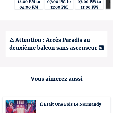
12:00 PM to
07:00 PM to
07:00 PM to
12
04:00 PM
11:00 PM
11:00 PM
0
⚠️ Attention : Accès Paradis au
deuxième balcon sans ascenseur 🛗
Vous aimerez aussi
Il Était Une Fois Le Normandy