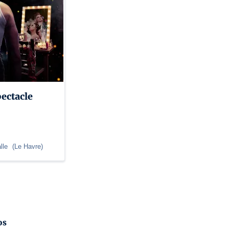
ectacle
lle
(
Le Havre
)
os