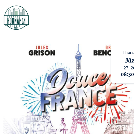
Thurs
M
27,
2
08:3