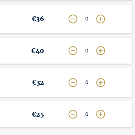
€36
0
€40
0
€32
0
€25
0