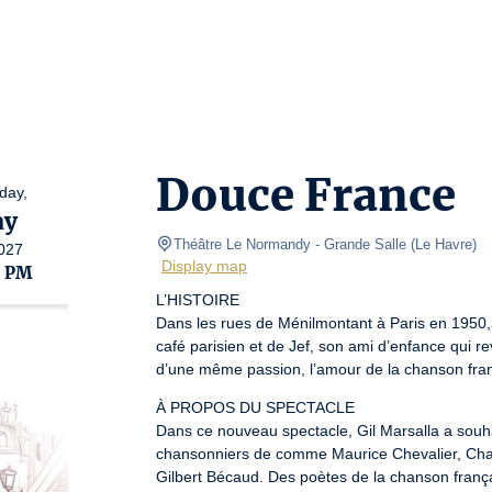
Douce France
day,
ay
Théâtre Le Normandy
- Grande Salle 
(
Le Havre
)
027
Display map
0 PM
L’HISTOIRE

Dans les rues de Ménilmontant à Paris en 1950, 
café parisien et de Jef, son ami d’enfance qui r
d’une même passion, l’amour de la chanson fra
À PROPOS DU SPECTACLE

Dans ce nouveau spectacle, Gil Marsalla a souha
chansonniers de comme Maurice Chevalier, Char
Gilbert Bécaud. Des poètes de la chanson franç