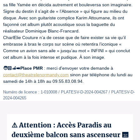
sa fille Yamée en décida autrement et bouleversa son imaginaire. 
Signe du destin il s’agit de « l’Absence » qui figure au milieu du 
disque. Avec son guitariste complice Karim Attoumane, ils ont 
façonné cet album plutôt acoustique sous la baguette du 
réalisateur Dominique Blanc-Francard.

CharlElie Couture n’a de cesse que de faire exister sa vie qu’il 
embrasse à bras le corps sur scène où retentira l’iconique « 
Comme un avion sans aile » jusqu’au mot « INFINI » qui conclut 
cet album à la fois intense et pudique. À son image.
🧑🏻‍🦽‍➡️Place PMR
 : merci d'envoyer votre demande à 
contact@theatrelenormandy.com
 sinon par téléphone du lundi au 
samedi de 14h à 18h au 09.55.83.08.94.
Numéro de licence : 1-010008 / PLATESV-D-2024-004267 / PLATESV-D-
2024-004265
⚠️ Attention : Accès Paradis au
deuxième balcon sans ascenseur 🛗