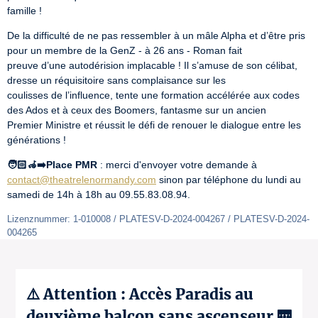
famille !
De la difficulté de ne pas ressembler à un mâle Alpha et d’être pris 
pour un membre de la GenZ - à 26 ans - Roman fait

preuve d’une autodérision implacable ! Il s’amuse de son célibat, 
dresse un réquisitoire sans complaisance sur les

coulisses de l’influence, tente une formation accélérée aux codes 
des Ados et à ceux des Boomers, fantasme sur un ancien

Premier Ministre et réussit le défi de renouer le dialogue entre les 
générations !
🧑🏻‍🦽‍➡️Place PMR
 : merci d'envoyer votre demande à 
contact@theatrelenormandy.com
 sinon par téléphone du lundi au 
samedi de 14h à 18h au 09.55.83.08.94.
Lizenznummer: 1-010008 / PLATESV-D-2024-004267 / PLATESV-D-2024-
004265
⚠️ Attention : Accès Paradis au
deuxième balcon sans ascenseur 🛗