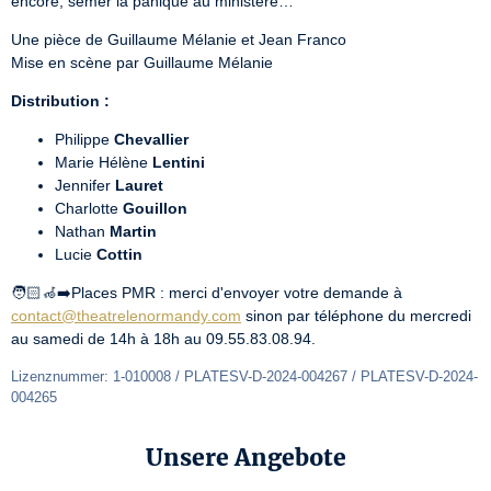
encore, semer la panique au ministère…
Une pièce de Guillaume Mélanie et Jean Franco

Mise en scène par Guillaume Mélanie
Distribution :
Philippe
Chevallier
Marie Hélène
Lentini
Jennifer
Lauret
Charlotte
Gouillon
Nathan
Martin
Lucie
Cottin
🧑🏻‍🦽‍➡️Places PMR : merci d'envoyer votre demande à 
contact@theatrelenormandy.com
 sinon par téléphone du mercredi 
au samedi de 14h à 18h au 09.55.83.08.94.
Lizenznummer: 1-010008 / PLATESV-D-2024-004267 / PLATESV-D-2024-
004265
Unsere Angebote