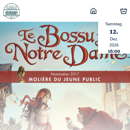
Samstag,
12.
Dez.
2026
16:00