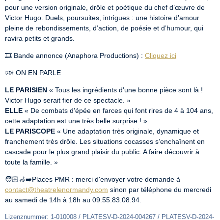
pour une version originale, drôle et poétique du chef d’œuvre de 
Victor Hugo. Duels, poursuites, intrigues : une histoire d’amour 
pleine de rebondissements, d’action, de poésie et d’humour, qui 
ravira petits et grands.
🎞️ Bande annonce (Anaphora Productions) : 
Cliquez ici
🕬 ON EN PARLE
LE PARISIEN
 « Tous les ingrédients d’une bonne pièce sont là ! 
ELLE
 « De combats d’épée en farces qui font rires de 4 à 104 ans, 
LE PARISCOPE
 « Une adaptation très originale, dynamique et 
franchement très drôle. Les situations cocasses s’enchaînent en 
cascade pour le plus grand plaisir du public. A faire découvrir à 
toute la famille. »
🧑🏻‍🦽‍➡️Places PMR : merci d'envoyer votre demande à 
contact@theatrelenormandy.com
 sinon par téléphone du mercredi 
au samedi de 14h à 18h au 09.55.83.08.94.
Lizenznummer: 1-010008 / PLATESV-D-2024-004267 / PLATESV-D-2024-