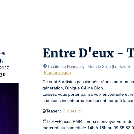
Entre D'eux - 
tag,
9.
Théâtre Le Normandy
- Grande Salle 
(
Le Havre
)
2027
Plan anzeigen
:30
Ce sont 5 artistes passionnés, réunis pour un 
génération, l'unique Céline Dion.

Laissez vous porter par sa voix envoûtante et ret
chansons incontournables qui ont marqué la car
🎬Teaser : 
Cliquez ici
🧑🏻‍🦽‍➡️Places PMR : merci d'envoyer votre d
mercredi au samedi de 14h à 18h au 09.55.83.0