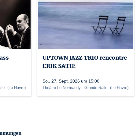
Pass
UPTOWN JAZZ TRIO rencontre
ERIK SATIE
So., 27. Sept. 2026 um 15:00
lle
(
Le Havre
)
Théâtre Le Normandy
- Grande Salle
(
Le Havre
)
timmungen