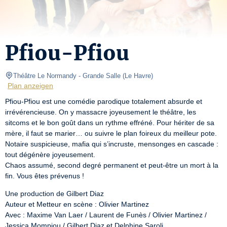
Pfiou-Pfiou
Théâtre Le Normandy
- Grande Salle 
(
Le Havre
)
Plan anzeigen
Pfiou-Pfiou est une comédie parodique totalement absurde et 
irrévérencieuse. On y massacre joyeusement le théâtre, les 
sitcoms et le bon goût dans un rythme effréné. Pour hériter de sa 
mère, il faut se marier… ou suivre le plan foireux du meilleur pote.

Notaire suspicieuse, mafia qui s’incruste, mensonges en cascade : 
tout dégénère joyeusement.

Chaos assumé, second degré permanent et peut-être un mort à la 
fin. Vous êtes prévenus !
Une production de Gilbert Diaz

Auteur et Metteur en scène : Olivier Martinez

Avec : Maxime Van Laer / Laurent de Funès / Olivier Martinez / 
Jessica Mompiou / Gilbert Diaz et Delphine Saroli
