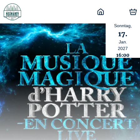
Sonntag,
17.
Jan.
2027
16:00