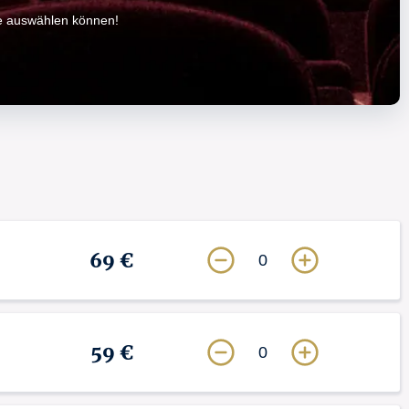
ze auswählen können!
69 €
0
59 €
0