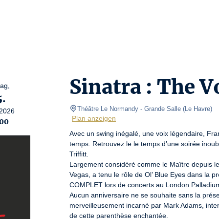
Sinatra : The V
tag,
5.
Théâtre Le Normandy
- Grande Salle 
(
Le Havre
)
2026
Plan anzeigen
00
Avec un swing inégalé, une voix légendaire, Fran
temps. Retrouvez le le temps d’une soirée inoubl
Triffitt.

Largement considéré comme le Maître depuis le Ma
Vegas, a tenu le rôle de Ol’ Blue Eyes dans la pr
COMPLET lors de concerts au London Palladium, a
Aucun anniversaire ne se souhaite sans la prése
merveilleusement incarné par Mark Adams, inter
de cette parenthèse enchantée.