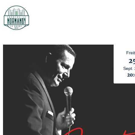
Frei
2
Sept.
20: