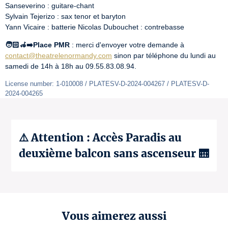
Sanseverino : guitare-chant

Sylvain Tejerizo : sax tenor et baryton

Yann Vicaire : batterie Nicolas Dubouchet : contrebasse
🧑🏻‍🦽‍➡️Place PMR
 : merci d'envoyer votre demande à 
contact@theatrelenormandy.com
 sinon par téléphone du lundi au 
samedi de 14h à 18h au 09.55.83.08.94.
License number: 1-010008 / PLATESV-D-2024-004267 / PLATESV-D-
2024-004265
⚠️ Attention : Accès Paradis au
deuxième balcon sans ascenseur 🛗
Vous aimerez aussi