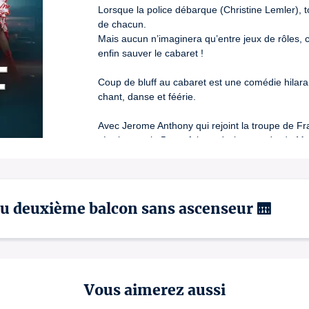
Lorsque la police débarque (Christine Lemler), to
de chacun.

Mais aucun n’imaginera qu’entre jeux de rôles, co
enfin sauver le cabaret !

Coup de bluff au cabaret est une comédie hilara
chant, danse et féérie. 

Avec Jerome Anthony qui rejoint la troupe de Fr
réunis pour la 5eme fois après les succès de Ma 
Coeur et Drôle de Campagne.
🧑🏻‍🦽‍➡️Place PMR
 : merci d'envoyer votre de
lundi au samedi de 14h à 18h au 09.55.83.08.94
 au deuxième balcon sans ascenseur 🛗
Lizenznummer: 1-010008 / PLATESV-D-2024-00426
Vous aimerez aussi