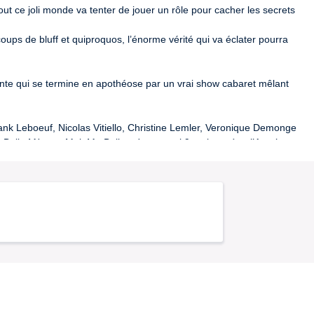
ut ce joli monde va tenter de jouer un rôle pour cacher les secrets 
ups de bluff et quiproquos, l’énorme vérité qui va éclater pourra 
nte qui se termine en apothéose par un vrai show cabaret mêlant 
ank Leboeuf, Nicolas Vitiello, Christine Lemler, Veronique Demonge 
Belle Mère et Moi, Ma Belle mère et moi 9 mois après,  l’Art n’a 
mande à 
contact@theatrelenormandy.com
 sinon par téléphone du 
.
7 / PLATESV-D-2024-004265